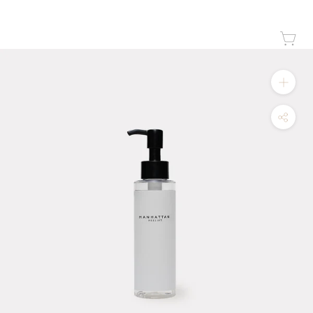
ス
キ
ッ
プ